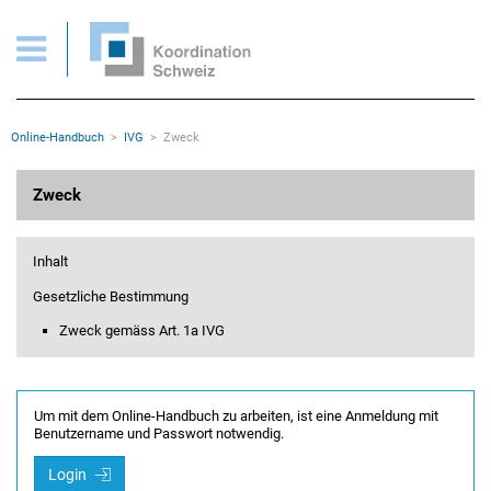
IVG > Zweck
Wichtige Seiten
Home
Main Navigation
Inhalt
Kontakt
Rootline Navigation
Online-Handbuch
IVG
Zweck
Sitemap
Metanavigation
Hauptinhalt
Zweck
Inhalt
Gesetzliche Bestimmung
Zweck gemäss Art. 1a IVG
Um mit dem Online-Handbuch zu arbeiten, ist eine Anmeldung mit
Benutzername und Passwort notwendig.
Login