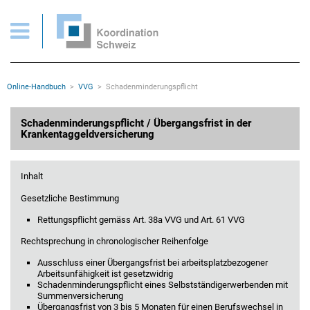
VVG > Schadenminderungspflicht / Rettungspflicht
Wichtige Seiten
Home
Main Navigation
Inhalt
Kontakt
Rootline Navigation
Online-Handbuch
VVG
Schadenminderungspflicht
Sitemap
Metanavigation
Hauptinhalt
Schadenminderungspflicht / Übergangsfrist in der
Krankentaggeldversicherung
Inhalt
Gesetzliche Bestimmung
Rettungspflicht gemäss Art. 38a VVG und Art. 61 VVG
Rechtsprechung in chronologischer Reihenfolge
Ausschluss einer Übergangsfrist bei arbeitsplatzbezogener
Arbeitsunfähigkeit ist gesetzwidrig
Schadenminderungspflicht eines Selbstständigerwerbenden mit
Summenversicherung
Übergangsfrist von 3 bis 5 Monaten für einen Berufswechsel in