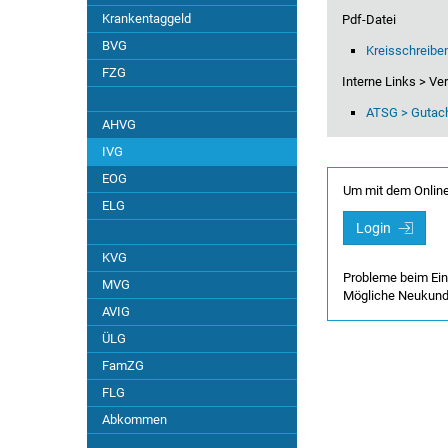
Krankentaggeld
Pdf-Datei
BVG
Kreisschreiben
FZG
Interne Links > V
ATSG > Gutac
AHVG
IVG
EOG
Um mit dem Online
ELG
Login
KVG
Probleme beim Ei
MVG
Mögliche Neukun
AVIG
ÜLG
FamZG
FLG
Abkommen