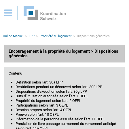
OEPL: Dispositions générales
Pages importantes
Page d'accueil
Main Navigation
Contenu
Contact
Rootline
Online-Manuel
LPP
Propriété du logement
Dispositions générales
Plan du site
Méta-navigation
Contenu principal
Encouragement à la propriété du logement > Dispositions
générales
Contenu
Définition selon l'art. 30a LPP
Restrictions pendant un découvert selon l'art. 30f LPP
Dispositions d'exécution selon l'art. 30g LPP
Buts d'utilisation autorisés selon l'art. 1 OEPL
Propriété du logement selon l'art. 2 OEPL
Participations selon l'art. 3 OEPL
Besoins propres selon l'art. 4 OEPL
Preuve selon l'art. 10 OEPL
Information de la personne assurée selon l'art. 11 OEPL
Prestation de libre passage au moment du versement anticipé
selon l'art. 11a OEPL