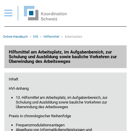
IVG > Hilfsmittel am Arbeitsplatz und im Aufgabenbereich
Wichtige Seiten
Home
Main Navigation
Inhalt
Kontakt
Rootline Navigation
Online-Handbuch
IVG
Hilfsmittel
Arbeitsplatz
Sitemap
Metanavigation
Hauptinhalt
Hilfsmittel am Arbeitsplatz, im Aufgabenbereich, zur
Schulung und Ausbildung sowie bauliche Vorkehren zur
Überwindung des Arbeitsweges
Inhalt
HVI-Anhang
13. Hilfsmittel am Arbeitsplatz, im Aufgabenbereich, zur
Schulung und Ausbildung sowie bauliche Vorkehren zur
Überwindung des Arbeitsweges
Praxis in chronologischer Reihenfolge
Frequenzmodulationsanlagen
Abgeltung von Informatikdienstleistungen und