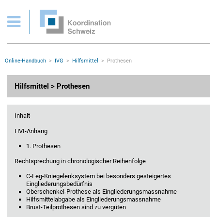
IVG > Hilfsmittel > Prothesen
Wichtige Seiten
Home
Main Navigation
Inhalt
Kontakt
Rootline Navigation
Online-Handbuch
IVG
Hilfsmittel
Prothesen
Sitemap
Metanavigation
Hauptinhalt
Hilfsmittel > Prothesen
Inhalt
HVI-Anhang
1. Prothesen
Rechtsprechung in chronologischer Reihenfolge
C-Leg-Kniegelenksystem bei besonders gesteigertes
Eingliederungsbedürfnis
Oberschenkel-Prothese als Eingliederungsmassnahme
Hilfsmittelabgabe als Eingliederungsmassnahme
Brust-Teilprothesen sind zu vergüten