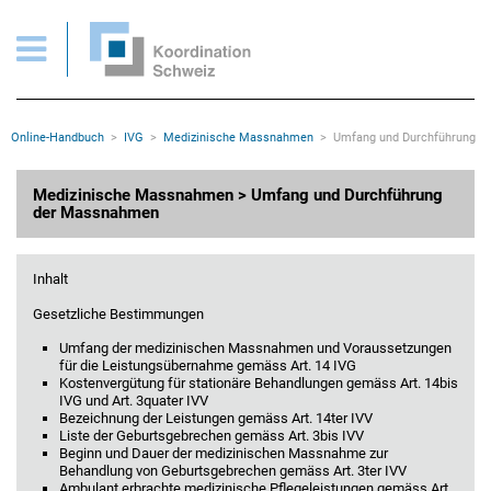
IVG > Medizinische Massnahmen > Umfang und Durchführung der Massnahme
Wichtige Seiten
Home
Main Navigation
Inhalt
Kontakt
Rootline Navigation
Online-Handbuch
IVG
Medizinische Massnahmen
Umfang und Durchführung
Sitemap
Metanavigation
Hauptinhalt
Medizinische Massnahmen > Umfang und Durchführung
der Massnahmen
Inhalt
Gesetzliche Bestimmungen
Umfang der medizinischen Massnahmen und Voraussetzungen
für die Leistungsübernahme gemäss Art. 14 IVG
Kostenvergütung für stationäre Behandlungen gemäss Art. 14bis
IVG und Art. 3quater IVV
Bezeichnung der Leistungen gemäss Art. 14ter IVV
Liste der Geburtsgebrechen gemäss Art. 3bis IVV
Beginn und Dauer der medizinischen Massnahme zur
Behandlung von Geburtsgebrechen gemäss Art. 3ter IVV
Ambulant erbrachte medizinische Pflegeleistungen gemäss Art.