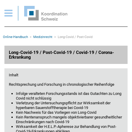
Medizinrecht > Long-Covid-19 / Post-Covid-19 / Covid-19 / Corona-Erkrankung
Wichtige Seiten
Home
Main Navigation
Inhalt
Kontakt
Rootline Navigation
Online-Handbuch
Medizinrecht
Long-Covid / Post-Covid
Sitemap
Metanavigation
Hauptinhalt
Long-Covid-19 / Post-Covid-19 / Covid-19 / Corona-
Erkrankung
Inhalt
Rechtsprechung und Forschung in chronologischer Reihenfolge
Infolge veralteten Forschungsstands ist das Gutachten zu Long
Covid nicht schlüssig
Verletzung der Untersuchungspflicht zur Wirksamkeit der
hyperbaren Sauerstofftherapie bei Covid-19
Kein Nachweis für das Vorliegen von Long-Covid
Kein Rentenanspruch mangels objektivierbarer gesundheitlicher
Einschränkungen nach Covid-19
Wirksamkeit der H.E.L.P.-Apherese zur Behandlung von Post-
Covid-19-Erkrankungen abklären