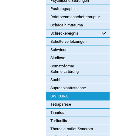
Psychische Störungen
Posturographie
Rotatorenmanschettenruptur
Schädelhirntrauma
Schreckereignis
Schulterverletzungen
Schwindel
Skoliose
Somatoforme
Schmerzstörung
Sucht
Supraspinatussehne
SWICORA
Tetraparese
Tinnitus
Torticollis
Thoracic-outlet-Syndrom