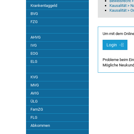
Beweisrecht >
Krankentaggeld
Kausalität > N
Angststörung
Kausalität > 
BVG
FZG
Anosmie
Um mit dem Online
Anpassungsstörung
AHVG
Login
IVG
Aorta
EOG
Probleme beim Ei
ELG
Mögliche Neukun
Auge / Augen
KVG
Bandscheibe
MVG
AVIG
BAST-Studie
ÜLG
FamZG
Biomechanik
FLG
Abkommen
Borderline-Typus