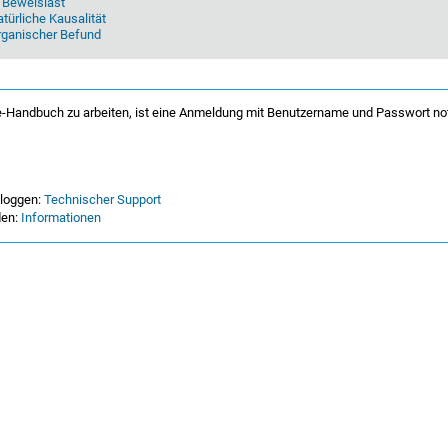
 Beweislast
atürliche Kausalität
Organischer Befund
-Handbuch zu arbeiten, ist eine Anmeldung mit Benutzername und Passwort no
nloggen:
Technischer Support
den:
Informationen