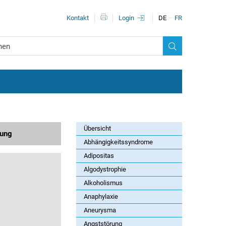
Metanavigationn
Kontakt
Login
DE
FR
Übersicht
zung
Abhängigkeitssyndrome
Adipositas
Algodystrophie
Alkoholismus
Anaphylaxie
Aneurysma
Angststörung