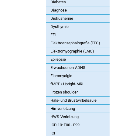
Diabetes
Diagnose
Diskushernie
Dysthymie
EFL
Elektroenzephalografie (EEG)
Elektromyographie (EMG)
Epilepsie
Erwachsenen-ADHS
Fibromyalgie
fMRT / Upright-MRI
Frozen shoulder
Hals- und Brustwirbelsäule
Hirnverletzung
HWS-Verletzung
ICD 10: F00 - F99
ICF