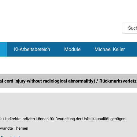
 / Rückmarksverletzung
KI-Arbeitsbereich
Module
Michael Keller
 cord injury without radiological abnormalitiy) / Rückmarksverlet
 / Indirekte Indizien können für Beurteilung der Unfallkausalität genügen
erwandte Themen