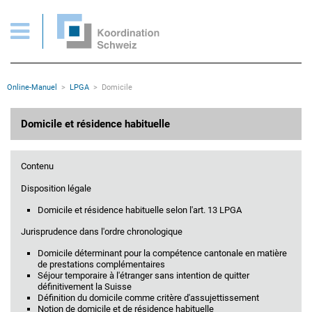
Domicile: Art. 13 LPGA
Pages importantes
Page d'accueil
Main Navigation
Contenu
Contact
Rootline
Online-Manuel
LPGA
Domicile
Plan du site
Méta-navigation
Contenu principal
Domicile et résidence habituelle
Contenu
Disposition légale
Domicile et résidence habituelle selon l'art. 13 LPGA
Jurisprudence dans l'ordre chronologique
Domicile déterminant pour la compétence cantonale en matière
de prestations complémentaires
Séjour temporaire à l'étranger sans intention de quitter
définitivement la Suisse
Définition du domicile comme critère d'assujettissement
Notion de domicile et de résidence habituelle