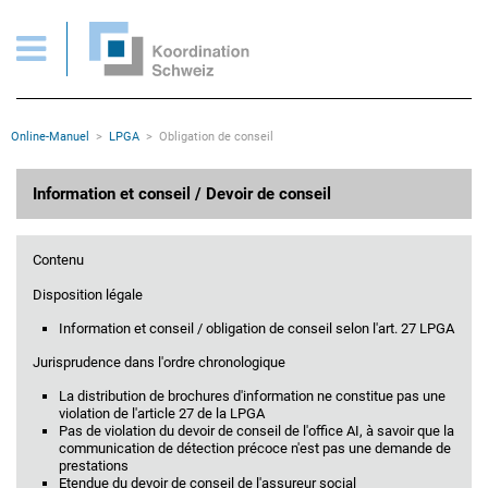
Obligation de conseil selon l'art. 27 LPGA
Pages importantes
Page d'accueil
Main Navigation
Contenu
Contact
Rootline
Online-Manuel
LPGA
Obligation de conseil
Plan du site
Méta-navigation
Contenu principal
Information et conseil / Devoir de conseil
Contenu
Disposition légale
Information et conseil / obligation de conseil selon l'art. 27 LPGA
Jurisprudence dans l'ordre chronologique
La distribution de brochures d'information ne constitue pas une
violation de l'article 27 de la LPGA
Pas de violation du devoir de conseil de l'office AI, à savoir que la
communication de détection précoce n'est pas une demande de
prestations
Etendue du devoir de conseil de l'assureur social