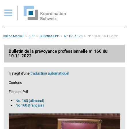
Bulletin N° 160 du 10.11.2022
Pages importantes
Page d'accueil
Main Navigation
Contenu
Contact
Rootline
Online-Manuel
LPP
Bulletins LPP
N° 151 à 175
N° 160 du 10.11.2022
Plan du site
Méta-navigation
Contenu principal
Bulletin de la prévoyance professionnelle n° 160 du
10.11.2022
Il s'agit d'une
traduction automatique!
Contenu
Fichiers Pdf
No. 160 (allmand)
No 160 (français)