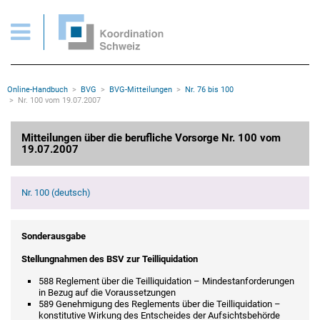
BVG > Mitteilungen Nr. 100 vom 19.07.207
Wichtige Seiten
Home
Main Navigation
Inhalt
Kontakt
Rootline Navigation
Online-Handbuch
BVG
BVG-Mitteilungen
Nr. 76 bis 100
Sitemap
Nr. 100 vom 19.07.2007
Metanavigation
Hauptinhalt
Mitteilungen über die berufliche Vorsorge Nr. 100 vom
19.07.2007
Nr. 100 (deutsch)
Sonderausgabe
Stellungnahmen des BSV zur Teilliquidation
588 Reglement über die Teilliquidation – Mindestanforderungen
in Bezug auf die Voraussetzungen
589 Genehmigung des Reglements über die Teilliquidation –
konstitutive Wirkung des Entscheides der Aufsichtsbehörde