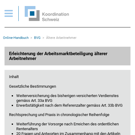
BVG > Erleichterung der Arbeitsmarktbeteiligung älterer Arbeitnehmer
Wichtige Seiten
Home
Main Navigation
Inhalt
Kontakt
Rootline Navigation
Online-Handbuch
BVG
Ältere Arbeitnehmer
Sitemap
Metanavigation
Hauptinhalt
Erleichterung der Arbeitsmarktbeteiligung älterer
Arbeitnehmer
Inhalt
Gesetzliche Bestimmungen
Weiterversicherung des bisherigen versicherten Verdienstes
gemäss Art. 33a BVG
Erwerbstätigkeit nach dem Referenzalter gemäss Art. 33b BVG
Rechtsprechung und Praxis in chronologischer Reihenfolge
Weiterführung der Vorsorge nach Erreichen des ordentlichen
Rentenalters
20 Fragen und Antworten im Zusammenhang mit den Artikeln