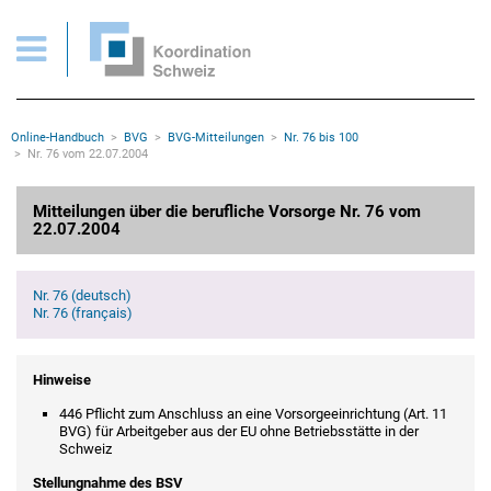
BVG > Mitteilungen Nr. 76 vom 22.07.2004
Wichtige Seiten
Home
Main Navigation
Inhalt
Kontakt
Rootline Navigation
Online-Handbuch
BVG
BVG-Mitteilungen
Nr. 76 bis 100
Sitemap
Nr. 76 vom 22.07.2004
Metanavigation
Hauptinhalt
Mitteilungen über die berufliche Vorsorge Nr. 76 vom
22.07.2004
Nr. 76 (deutsch)
Nr. 76 (français)
Hinweise
446 Pflicht zum Anschluss an eine Vorsorgeeinrichtung (Art. 11
BVG) für Arbeitgeber aus der EU ohne Betriebsstätte in der
Schweiz
Stellungnahme des BSV