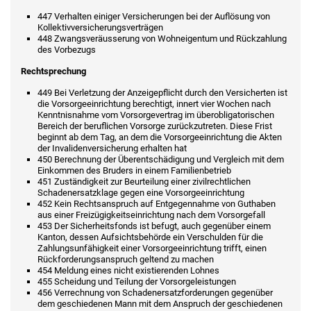
447 Verhalten einiger Versicherungen bei der Auflösung von
Kollektivversicherungsverträgen
448 Zwangsveräusserung von Wohneigentum und Rückzahlung
des Vorbezugs
Rechtsprechung
449 Bei Verletzung der Anzeigepflicht durch den Versicherten ist
die Vorsorgeeinrichtung berechtigt, innert vier Wochen nach
Kenntnisnahme vom Vorsorgevertrag im überobligatorischen
Bereich der beruflichen Vorsorge zurückzutreten. Diese Frist
beginnt ab dem Tag, an dem die Vorsorgeeinrichtung die Akten
der Invalidenversicherung erhalten hat
450 Berechnung der Überentschädigung und Vergleich mit dem
Einkommen des Bruders in einem Familienbetrieb
451 Zuständigkeit zur Beurteilung einer zivilrechtlichen
Schadenersatzklage gegen eine Vorsorgeeinrichtung
452 Kein Rechtsanspruch auf Entgegennahme von Guthaben
aus einer Freizügigkeitseinrichtung nach dem Vorsorgefall
453 Der Sicherheitsfonds ist befugt, auch gegenüber einem
Kanton, dessen Aufsichtsbehörde ein Verschulden für die
Zahlungsunfähigkeit einer Vorsorgeeinrichtung trifft, einen
Rückforderungsanspruch geltend zu machen
454 Meldung eines nicht existierenden Lohnes
455 Scheidung und Teilung der Vorsorgeleistungen
456 Verrechnung von Schadenersatzforderungen gegenüber
dem geschiedenen Mann mit dem Anspruch der geschiedenen