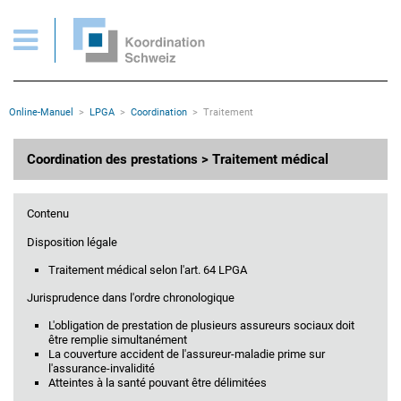
Coordination des prestations: traitement médical selon l'art. 64 LPGA
Pages importantes
Page d'accueil
Main Navigation
Contenu
Contact
Rootline
Online-Manuel
LPGA
Coordination
Traitement
Plan du site
Méta-navigation
Contenu principal
Coordination des prestations > Traitement médical
Contenu
Disposition légale
Traitement médical selon l'art. 64 LPGA
Jurisprudence dans l'ordre chronologique
L'obligation de prestation de plusieurs assureurs sociaux doit
être remplie simultanément
La couverture accident de l'assureur-maladie prime sur
l'assurance-invalidité
Atteintes à la santé pouvant être délimitées