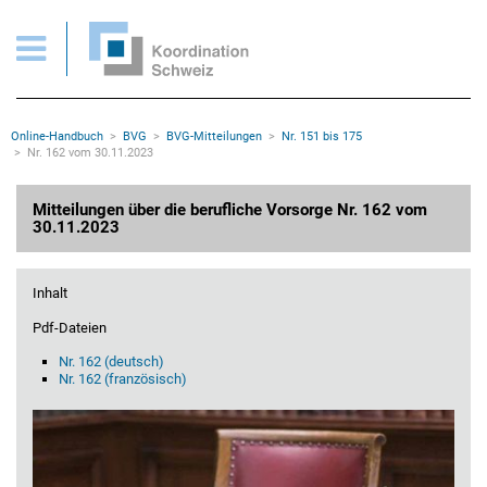
BVG > Mitteilungen Nr. 162 vom 30.11.223
Wichtige Seiten
Home
Main Navigation
Inhalt
Kontakt
Rootline Navigation
Online-Handbuch
BVG
BVG-Mitteilungen
Nr. 151 bis 175
Sitemap
Nr. 162 vom 30.11.2023
Metanavigation
Hauptinhalt
Mitteilungen über die berufliche Vorsorge Nr. 162 vom
30.11.2023
Inhalt
Pdf-Dateien
Nr. 162 (deutsch)
Nr. 162 (französisch)