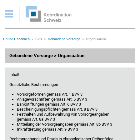
BVG > Gebundene Vorsorge > Organisation
Wichtige Seiten
Home
Main Navigation
Inhalt
Kontakt
Rootline Navigation
Online-Handbuch
BVG
Gebundene Vorsorge
Organisation
Sitemap
Metanavigation
Hauptinhalt
Gebundene Vorsorge > Organsiation
Inhalt
Gesetzliche Bestimmungen
Vorsorgeformen gemäss Art. 1 BVV 3
Anlagevorschriften gemäss Art. 5 BVV 3
Bankstiftungen gemäss Art. 6 BVV 3
Bescheinigungspflichten gemäss Art. 8 BVV 3
Festhalten und Aufbewahrung von Vorsorgeangaben
gemäss Art. 8a BVV 3
Mitteilung der Vorsorgeangaben gemäss Art. 8b BVV 3
Inkrafttretung gemäss Art. 9 BVV 3
Rechtsprechund und Praxis in chronologischer Reihenfolge