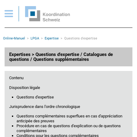
Questions d'expertise
Pages importantes
Page d'accueil
Main Navigation
Contenu
Contact
Rootline
Online-Manuel
LPGA
Expertise
Questions d'expertise
Plan du site
Méta-navigation
Contenu principal
Expertises > Questions d'expertise / Catalogues de
questions / Questions supplémentaires
Contenu
Disposition légale
Questions d'expertise
Jurisprudence dans l'ordre chronologique
Questions complémentaires superflues en cas d'appréciation
anticipée des preuves
Procédure en cas de questions d'explication ou de questions
complémentaires
Conditions pour les questions complémentaires