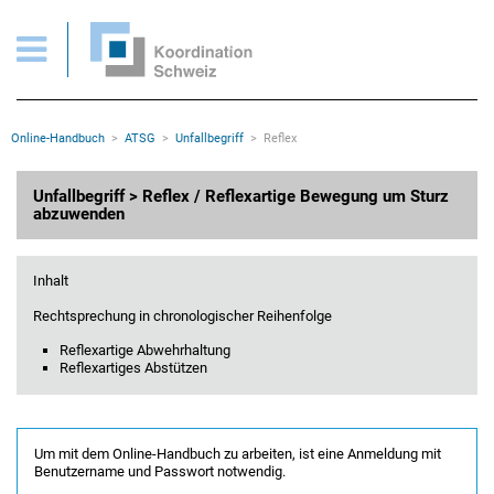
ATSG > Unfallbegriff > Reflex / Reflexartige Bewegung um Sturz abzuwenden
Wichtige Seiten
Home
Main Navigation
Inhalt
Kontakt
Rootline Navigation
Online-Handbuch
ATSG
Unfallbegriff
Reflex
Sitemap
Metanavigation
Hauptinhalt
Unfallbegriff > Reflex / Reflexartige Bewegung um Sturz
abzuwenden
Inhalt
Rechtsprechung in chronologischer Reihenfolge
Reflexartige Abwehrhaltung
Reflexartiges Abstützen
Um mit dem Online-Handbuch zu arbeiten, ist eine Anmeldung mit
Benutzername und Passwort notwendig.