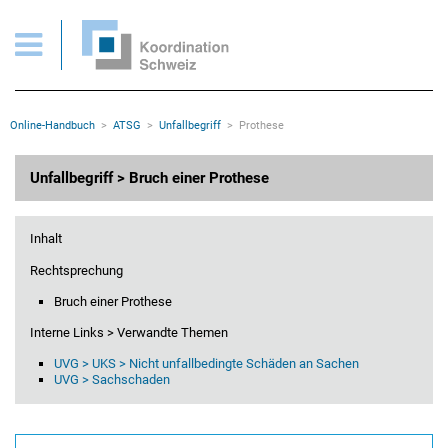
ATSG > Unfallbegriff > Bruch einer Prothese
Wichtige Seiten
Home
Main Navigation
Inhalt
Kontakt
Rootline Navigation
Online-Handbuch
ATSG
Unfallbegriff
Prothese
Sitemap
Metanavigation
Hauptinhalt
Unfallbegriff > Bruch einer Prothese
Inhalt
Rechtsprechung
Bruch einer Prothese
Interne Links > Verwandte Themen
UVG > UKS > Nicht unfallbedingte Schäden an Sachen
UVG > Sachschaden