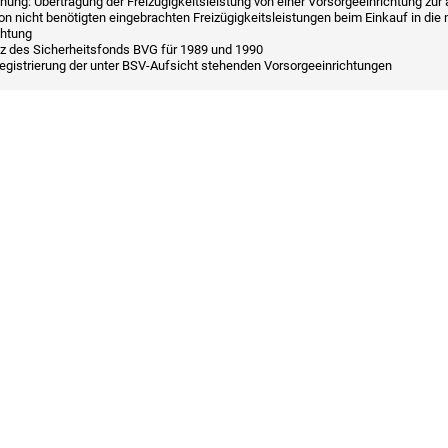
ung: Übertragung der Freizügigkeitsleistung von einer Vorsorgeeinrichtung zur
 nicht benötigten eingebrachten Freizügigkeitsleistungen beim Einkauf in die
chtung
tz des Sicherheitsfonds BVG für 1989 und 1990
Registrierung der unter BSV-Aufsicht stehenden Vorsorgeeinrichtungen