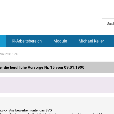
KI-Arbeitsbereich
Module
Michael Keller
vom 09.01.1990
er die berufliche Vorsorge Nr. 15 vom 09.01.1990
ung von Asylbewerbern unter das BVG