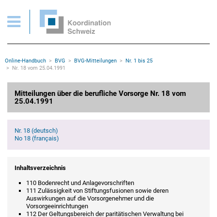
BVG > Mitteilungen Nr. 18 vom 25.04.1991
Wichtige Seiten
Home
Main Navigation
Inhalt
Kontakt
Rootline Navigation
Online-Handbuch
BVG
BVG-Mitteilungen
Nr. 1 bis 25
Sitemap
Nr. 18 vom 25.04.1991
Metanavigation
Hauptinhalt
Mitteilungen über die berufliche Vorsorge Nr. 18 vom
25.04.1991
Nr. 18 (deutsch)
No 18 (français)
Inhaltsverzeichnis
110 Bodenrecht und Anlagevorschriften
111 Zulässigkeit von Stiftungsfusionen sowie deren
Auswirkungen auf die Vorsorgenehmer und die
Vorsorgeeinrichtungen
112 Der Geltungsbereich der paritätischen Verwaltung bei