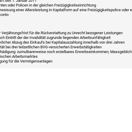
raft seit 1. Januar 2011
ten oder Policen in der gleichen Freizügigkeitseinrichtung
weisung einer Altersleistung in Kapitalform auf eine Freizügigkeitspolice oder e
konto
 Verjährungsfrist für die Rückerstattung zu Unrecht bezogener Leistungen
ch Eintritt der der Invalidität zugrunde liegenden Arbeitsunfähigkeit
rlicher Abzug des Einkaufs bei Kapitalauszahlung innerhalb von drei Jahren
ität bei drei teilzeitlichen BVG-versicherten Erwerbstätigkeiten
hädigung: zumutbarerweise noch erzielbares Erwerbseinkommen; Massgeblich
ischen Arbeitsmarktes
gung für die Vermögensanlagen