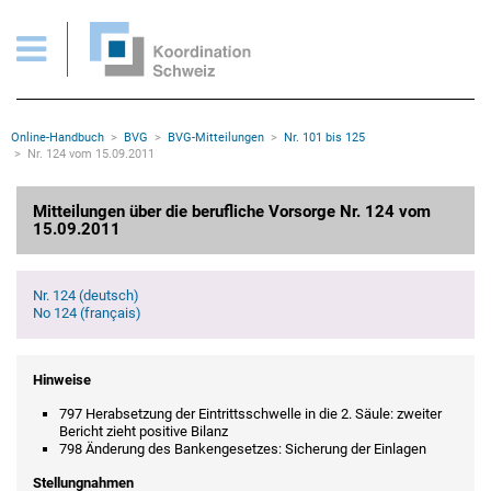
BVG > Mitteilungen Nr. 124 vom 15.09.2011
Wichtige Seiten
Home
Main Navigation
Inhalt
Kontakt
Rootline Navigation
Online-Handbuch
BVG
BVG-Mitteilungen
Nr. 101 bis 125
Sitemap
Nr. 124 vom 15.09.2011
Metanavigation
Hauptinhalt
Mitteilungen über die berufliche Vorsorge Nr. 124 vom
15.09.2011
Nr. 124 (deutsch)
No 124 (français)
Hinweise
797 Herabsetzung der Eintrittsschwelle in die 2. Säule: zweiter
Bericht zieht positive Bilanz
798 Änderung des Bankengesetzes: Sicherung der Einlagen
Stellungnahmen