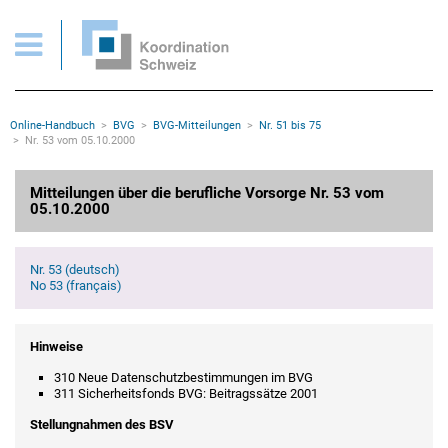
BVG > Mitteilungen Nr. 53 vom 05.10.2000
Wichtige Seiten
Home
Main Navigation
Inhalt
Kontakt
Rootline Navigation
Online-Handbuch
BVG
BVG-Mitteilungen
Nr. 51 bis 75
Sitemap
Nr. 53 vom 05.10.2000
Metanavigation
Hauptinhalt
Mitteilungen über die berufliche Vorsorge Nr. 53 vom
05.10.2000
Nr. 53 (deutsch)
No 53 (français)
Hinweise
310 Neue Datenschutzbestimmungen im BVG
311 Sicherheitsfonds BVG: Beitragssätze 2001
Stellungnahmen des BSV