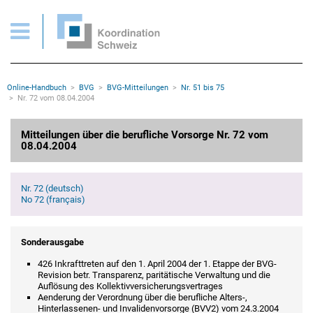
BVG > Mitteilungen Nr. 72 vom 08.04.2004
Wichtige Seiten
Home
Main Navigation
Inhalt
Kontakt
Rootline Navigation
Online-Handbuch
BVG
BVG-Mitteilungen
Nr. 51 bis 75
Sitemap
Nr. 72 vom 08.04.2004
Metanavigation
Hauptinhalt
Mitteilungen über die berufliche Vorsorge Nr. 72 vom
08.04.2004
Nr. 72 (deutsch)
No 72 (français)
Sonderausgabe
426 Inkrafttreten auf den 1. April 2004 der 1. Etappe der BVG-
Revision betr. Transparenz, paritätische Verwaltung und die
Auflösung des Kollektivversicherungsvertrages
Aenderung der Verordnung über die berufliche Alters-,
Hinterlassenen- und Invalidenvorsorge (BVV2) vom 24.3.2004