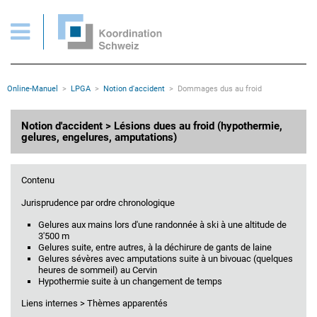
Notion d'accident: Dommages causés par le froid
Pages importantes
Page d'accueil
Main Navigation
Contenu
Contact
Rootline
Online-Manuel
LPGA
Notion d'accident
Dommages dus au froid
Plan du site
Méta-navigation
Contenu principal
Notion d'accident > Lésions dues au froid (hypothermie,
gelures, engelures, amputations)
Contenu
Jurisprudence par ordre chronologique
Gelures aux mains lors d'une randonnée à ski à une altitude de
3'500 m
Gelures suite, entre autres, à la déchirure de gants de laine
Gelures sévères avec amputations suite à un bivouac (quelques
heures de sommeil) au Cervin
Hypothermie suite à un changement de temps
Liens internes > Thèmes apparentés