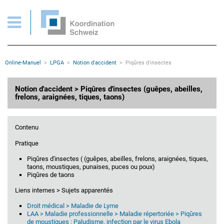
Notion d'accident: Piqûres d'insectes
Pages importantes
Page d'accueil
Main Navigation
Contenu
Contact
Rootline
Online-Manuel
LPGA
Notion d'accident
Piqûres d'insectes
Plan du site
Méta-navigation
Contenu principal
Notion d'accident > Piqûres d'insectes (guêpes, abeilles,
frelons, araignées, tiques, taons)
Contenu
Pratique
Piqûres d'insectes ( (guêpes, abeilles, frelons, araignées, tiques,
taons, moustiques, punaises, puces ou poux)
Piqûres de taons
Liens internes > Sujets apparentés
Droit médical > Maladie de Lyme
LAA > Maladie professionnelle > Maladie répertoriée > Piqûres
de moustiques : Paludisme, infection par le virus Ebola