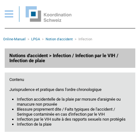
Notion d'accident: Infection
Pages importantes
Page d'accueil
Main Navigation
Contenu
Contact
Rootline
Online-Manuel
LPGA
Notion d'accident
Infection
Plan du site
Méta-navigation
Contenu principal
Notions d'accident > Infection / Infection par le VIH /
Infection de plaie
Contenu
Jurisprudence et pratique dans l'ordre chronologique
Infection accidentelle de la plaie par morsure d'araignée ou
manucure non prouvée
Blessure proprement dite / Faits typiques de l'accident /
Seringue contaminée en cas d'infection par le VIH
Infection par le VIH suite à des rapports sexuels non protégés
Infection de la plaie