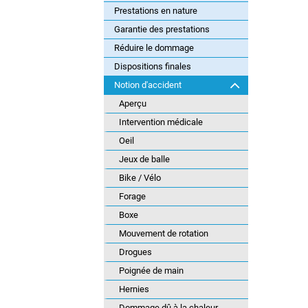
Prestations en nature
Garantie des prestations
Réduire le dommage
Dispositions finales
Notion d'accident
Aperçu
Intervention médicale
Oeil
Jeux de balle
Bike / Vélo
Forage
Boxe
Mouvement de rotation
Drogues
Poignée de main
Hernies
Dommage dû à la chaleur