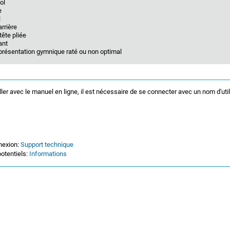
ol
e
l
arrière
tête pliée
ant
présentation gymnique raté ou non optimal
ller avec le manuel en ligne, il est nécessaire de se connecter avec un nom d'uti
nexion:
Support technique
otentiels:
Informations