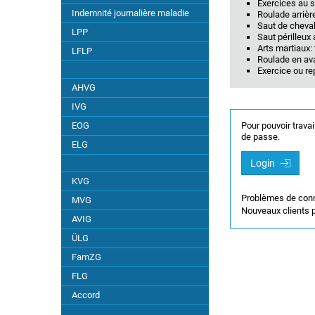
Exercices au s
Indemnité journalière maladie
Roulade arrièr
Mouvement de rotation
Saut de cheva
LPP
Saut périlleux 
Arts martiaux: 
LFLP
Drogues
Roulade en av
Exercice ou re
Poignée de main
AHVG
IVG
Hernies
EOG
Pour pouvoir travai
de passe.
ELG
Dommage dû à la chaleur
Login
KVG
Chien
Problèmes de con
MVG
Nouveaux clients p
AVIG
Infection
ÜLG
FamZG
Piqûres d'insectes
FLG
Accord
Dommages dus au froid