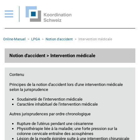
Notion d'accident: Intervention médicale
Pages importantes
Page d'accueil
Main Navigation
Contenu
Contact
Rootline
Online-Manuel
LPGA
Notion d'accident
Intervention médicale
Plan du site
Méta-navigation
Contenu principal
Notion d'accident > Intervention médicale
Contenu
Principes de la notion d'accident lors d'une intervention médicale
selon la jurisprudence
Soudaineté de l'intervention médicale
Caractère inhabituel de l'intervention médicale
Autres jurisprudences par ordre chronologique
Rupture de l'utérus pendant une césarienne
Physiothérapie liée à la maladie; une forte pression sur la
colonne cervicale entraîne des acouphènes
Lésion de la moelle épinière suite à une intervention chirurgicale