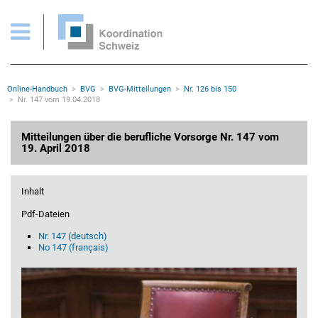
BVG > Mitteilungen Nr. 147 vom 19.04.2018
Wichtige Seiten
Home
Main Navigation
Inhalt
Kontakt
Rootline Navigation
Online-Handbuch
BVG
BVG-Mitteilungen
Nr. 126 bis 150
Sitemap
Nr. 147 vom 19.04.2018
Metanavigation
Hauptinhalt
Mitteilungen über die berufliche Vorsorge Nr. 147 vom
19. April 2018
Inhalt
Pdf-Dateien
Nr. 147 (deutsch)
No 147 (français)