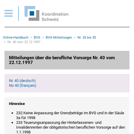
BVG > Mitteilungen Nr. 40 vom 22.12.1997
Wichtige Seiten
Home
Main Navigation
Inhalt
Kontakt
Rootline Navigation
Online-Handbuch
BVG
BVG-Mitteilungen
Nr. 26 bis 50
Sitemap
Nr. 40 vom 22.12.1997
Metanavigation
Hauptinhalt
Mitteilungen über die berufliche Vorsorge Nr. 40 vom
22.12.1997
Nr. 40 (deutsch)
No 40 (français)
Hinweise
232 Keine Anpassung der Grenzbeträge im BVG und in der Säule
3a für 1998
233 Teuerungsanpassung der Hinterlassenen- und
Invalidenrenten der obligatorischen beruflichen Vorsorge auf den
1.1.1998