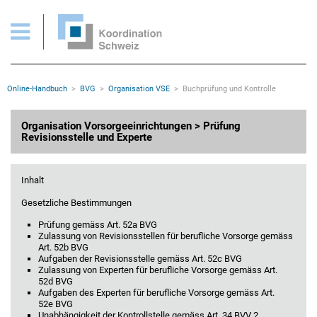
BVG > Organisation > Prüfung Revisionsstelle und Experte
Wichtige Seiten
Home
Main Navigation
Inhalt
Kontakt
Rootline Navigation
Online-Handbuch
BVG
Organisation VSE
Buchprüfung und Kontrolle
Sitemap
Metanavigation
Hauptinhalt
Organisation Vorsorgeeinrichtungen > Prüfung
Revisionsstelle und Experte
Inhalt
Gesetzliche Bestimmungen
Prüfung gemäss Art. 52a BVG
Zulassung von Revisionsstellen für berufliche Vorsorge gemäss
Art. 52b BVG
Aufgaben der Revisionsstelle gemäss Art. 52c BVG
Zulassung von Experten für berufliche Vorsorge gemäss Art.
52d BVG
Aufgaben des Experten für berufliche Vorsorge gemäss Art.
52e BVG
Unabhängigkeit der Kontrollstelle gemäss Art. 34 BVV 2