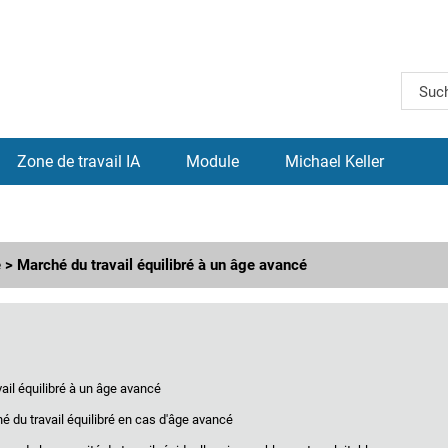
Zone de travail IA
Module
Michael Keller
é > Marché du travail équilibré à un âge avancé
ail équilibré à un âge avancé
é du travail équilibré en cas d'âge avancé