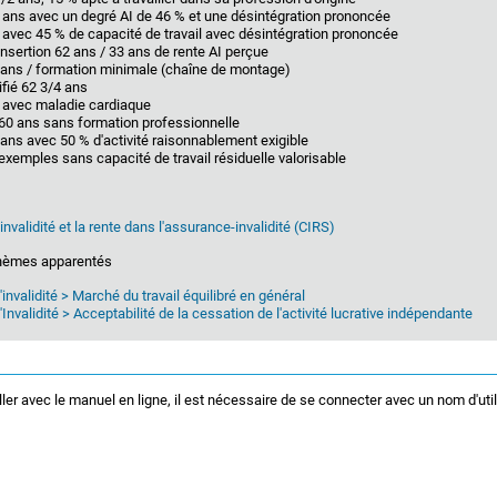
 ans avec un degré AI de 46 % et une désintégration prononcée
avec 45 % de capacité de travail avec désintégration prononcée
nsertion 62 ans / 33 ans de rente AI perçue
 ans / formation minimale (chaîne de montage)
fié 62 3/4 ans
 avec maladie cardiaque
l 60 ans sans formation professionnelle
ans avec 50 % d'activité raisonnablement exigible
exemples sans capacité de travail résiduelle valorisable
l'invalidité et la rente dans l'assurance-invalidité (CIRS)
Thèmes apparentés
invalidité > Marché du travail équilibré en général
nvalidité > Acceptabilité de la cessation de l'activité lucrative indépendante
ller avec le manuel en ligne, il est nécessaire de se connecter avec un nom d'uti