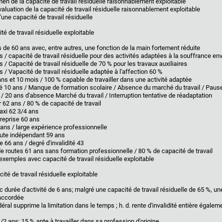
men de la capacité de travail résiduelle raisonnablement exploitable
aluation de la capacité de travail résiduelle raisonnablement exploitable
 d'une capacité de travail résiduelle
té de travail résiduelle exploitable
 de 60 ans avec, entre autres, une fonction de la main fortement réduite
 / capacité de travail résiduelle pour des activités adaptées à la souffrance env
 / Capacité de travail résiduelle de 70 % pour les travaux auxiliaires
 / Vapacité de travail résiduelle adaptée à l'affection 60 %
ans et 10 mois / 100 % capable de travailler dans une activité adaptée
té 10 ans / Manque de formation scolaire / Absence du marché du travail / Paus
/ 20 ans d'absence Marché du travail / Interruption tentative de réadaptation
r 62 ans / 80 % de capacité de travail
axi 62 3/4 ans
treprise 60 ans
ans / large expérience professionnelle
ute indépendant 59 ans
 66 ans / degré d'invalidité 43
e routes 61 ans sans formation professionnelle / 80 % de capacité de travail
exemples avec capacité de travail résiduelle exploitable
cité de travail résiduelle exploitable
c durée d'activité de 6 ans; malgré une capacité de travail résiduelle de 65 %, un
accordée
éral supprime la limitation dans le temps ; h. d. rente d'invalidité entière égale
/2 ans; 15 % apte à travailler dans sa profession d'origine