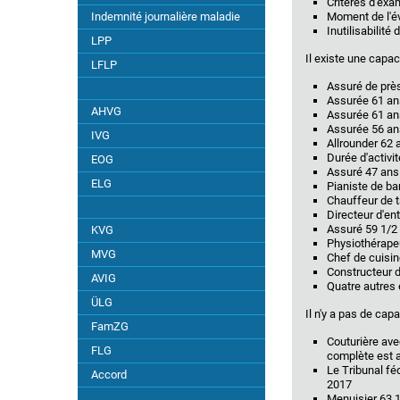
Critères d'exa
Indemnité journalière maladie
Moment de l'év
Inutilisabilité
Général
LPP
Il existe une capaci
LFLP
Revenu valide
Assuré de près
Assurée 61 ans
AHVG
Assurée 61 ans
Revenu d'invalide
Assurée 56 ans
IVG
Allrounder 62 
Durée d'activi
EOG
Mise en parallèle
Assuré 47 ans 
ELG
Pianiste de ba
Chauffeur de t
Comparaison pour cent
Directeur d'en
Assuré 59 1/2 
KVG
Physiothérape
MVG
Marché du travail en général
Chef de cuisine
Constructeur d
AVIG
Quatre autres 
M. du t. à un âge avancé
ÜLG
Il n'y a pas de capa
FamZG
Couturière ave
FLG
complète est 
Le Tribunal féd
Activités indépendantes
Accord
2017
Menuisier 63 1