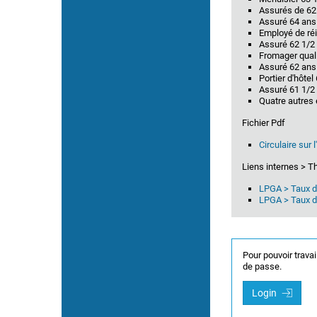
Assurés de 62
Cessation de l'a. indép.
Assuré 64 ans 
Employé de réi
Assuré 62 1/2
Fromager quali
Assuré 62 ans
Portier d'hôte
Assuré 61 1/2 
Quatre autres 
Fichier Pdf
Circulaire sur 
Liens internes > 
LPGA > Taux d'
LPGA > Taux d'I
Pour pouvoir travai
de passe.
Login