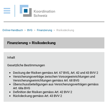
BVG > Finanzierung > Risikodeckung
Wichtige Seiten
Home
Main Navigation
Inhalt
Kontakt
Rootline Navigation
Online-Handbuch
BVG
Finanzierung
Risikodeckung
Sitemap
Metanavigation
Hauptinhalt
Finanzierung > Risikodeckung
Inhalt
Gesetzliche Bestimmungen
Deckung der Risiken gemäss Art. 67 BVG, Art. 42 und 43 BVV 2
Versicherungsverträge zwischen Vorsorgeeinrichtungen und
Versicherungseinrichtungen gemäss Art. 68 BVG
Überschussbeteiligungen aus Versicherungsverträgen gemäss
Art. 68a BVG
Definition der Risiken gemäss Art. 42 BVV 2
Rückdeckung gemäss Art. 43 BVV 2