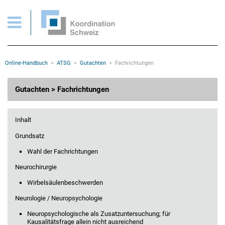
ATSG > Gutachten > Fachrichtungen
Wichtige Seiten
Home
Main Navigation
Inhalt
Kontakt
Rootline Navigation
Online-Handbuch
ATSG
Gutachten
Fachrichtungen
Sitemap
Metanavigation
Hauptinhalt
Gutachten > Fachrichtungen
Inhalt
Grundsatz
Wahl der Fachrichtungen
Neurochirurgie
Wirbelsäulenbeschwerden
Neurologie / Neuropsychologie
Neuropsychologische als Zusatzuntersuchung; für
Kausalitätsfrage allein nicht ausreichend