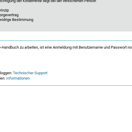
htigung der Kinderrente liegt bei der versicherten Person
inzip
orgevertrag
widrige Bestimmung
-Handbuch zu arbeiten, ist eine Anmeldung mit Benutzername und Passwort no
nloggen:
Technischer Support
den:
Informationen