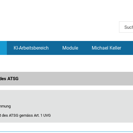
KI-Arbeitsbereich
Module
Michael Keller
 des ATSG
immung
t des ATSG gemäss Art. 1 UVG