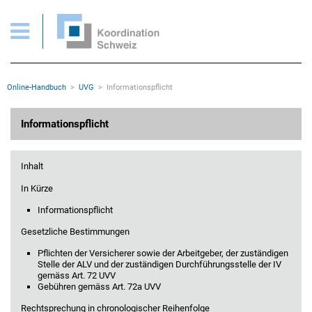
UVG > Informationspflicht
Wichtige Seiten
Home
Main Navigation
Inhalt
Kontakt
Rootline Navigation
Online-Handbuch
UVG
Informationspflicht
Sitemap
Metanavigation
Hauptinhalt
Informationspflicht
Inhalt
In Kürze
Informationspflicht
Gesetzliche Bestimmungen
Pflichten der Versicherer sowie der Arbeitgeber, der zuständigen
Stelle der ALV und der zuständigen Durchführungsstelle der IV
gemäss Art. 72 UVV
Gebühren gemäss Art. 72a UVV
Rechtsprechung in chronologischer Reihenfolge