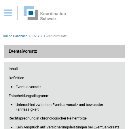
UVG > Eventualvorsatz
Wichtige Seiten
Home
Main Navigation
Inhalt
Kontakt
Rootline Navigation
Online-Handbuch
UVG
Eventualvorsatz
Sitemap
Metanavigation
Hauptinhalt
Eventalvorsatz
Inhalt
Definition
Eventualvorsatz
Entscheidungsdiagramm
Unterschied zwischen Eventualvorsatz und bewusster
Fahrlässigkeit
Rechtsprechung in chronologischer Reihenfolge
Kein Anspruch auf Versicherungsleistungen bei Eventualvorsatz