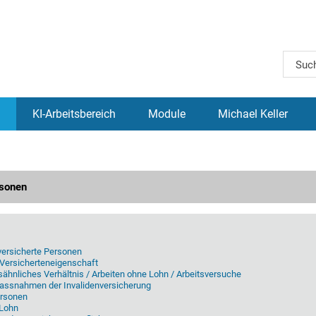
KI-Arbeitsbereich
Module
Michael Keller
rsonen
versicherte Personen
Versicherteneigenschaft
sähnliches Verhältnis / Arbeiten ohne Lohn / Arbeitsversuche
assnahmen der Invalidenversicherung
ersonen
 Lohn