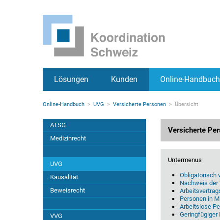
UVG > Versicherte Personen > Übersicht
Zurück zu: UVG
Wichtige Seiten
Home
Versicherte Personen
Main Navigation
Inhalt
Kontakt
Übersicht
Sitemap
Metanavigation
Lösungen
Kunden
Online-Handbuch
Hauptnavigation
Obligatorisch Versicherte
Rootline Navigation
Online-Handbuch
UVG
Versicherte Personen
Übersicht
Versicherteneigenschaft
Hauptinhalt
Subnavigation
ATSG
Versicherte Pe
Arbeitsvertragsähnlich
Medizinrecht
Massnahmen der IV
Untermenus
UVG
Obligatorisch 
Kausalität
Arbeitslose Personen
Nachweis der 
Beweisrecht
Arbeitsvertrag
Personen in M
Arbeitslose P
Geringfügiger Lohn
Geringfügiger
VVG