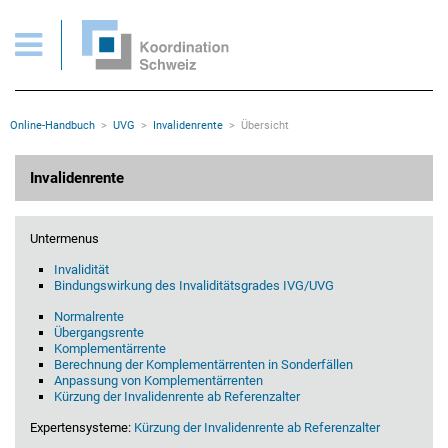
UVG > Invalidenrente > Übersicht
Wichtige Seiten
Home
Main Navigation
Inhalt
Kontakt
Rootline Navigation
Online-Handbuch
UVG
Invalidenrente
Übersicht
Sitemap
Metanavigation
Hauptinhalt
Invalidenrente
Untermenus
Invalidität
Bindungswirkung des Invaliditätsgrades IVG/UVG
Normalrente
Übergangsrente
Komplementärrente
Berechnung der Komplementärrenten in Sonderfällen
Anpassung von Komplementärrenten
Kürzung der Invalidenrente ab Referenzalter
Expertensysteme:
Kürzung der Invalidenrente ab Referenzalter